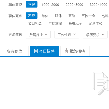
职位薪资
不限
1000~2000
2000~3000
3000~4000
编辑/出版/印刷
金融/证券/投资
保险
能源/电力/矿产
化工
环保
职位亮点
不限
单休
双休
五险
五险一金
包吃
节日礼金
年度旅游
免费班车
定期体检
更多筛选
所属行业
工作性质
学历要求
所有职位
今日招聘
紧急招聘