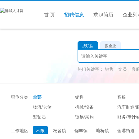
首 页
招聘信息
求职简历
企业列
搜职位
搜企业
热门关键字：
销售
文员
客
职位分类
全部
销售
客服
物流/仓储
机械/设备
汽车制造/
驾驶员
贸易/采购
财务/审计/
美容/美发
酒店/旅游
娱乐/休闲
工作地区
不限
杨舍镇
锦丰镇
塘桥镇
金港街道
市场/媒介/公关
广告/会展/咨询
服装/纺织/